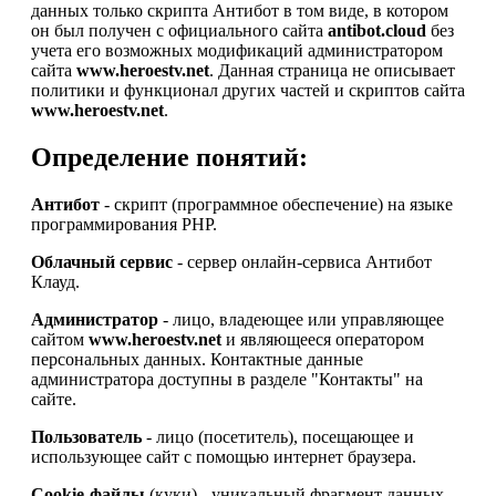
данных только скрипта Антибот в том виде, в котором
он был получен с официального сайта
antibot.cloud
без
учета его возможных модификаций администратором
сайта
www.heroestv.net
. Данная страница не описывает
политики и функционал других частей и скриптов сайта
www.heroestv.net
.
Определение понятий:
Антибот
- скрипт (программное обеспечение) на языке
программирования PHP.
Облачный сервис
- сервер онлайн-сервиса Антибот
Клауд.
Администратор
- лицо, владеющее или управляющее
сайтом
www.heroestv.net
и являющееся оператором
персональных данных. Контактные данные
администратора доступны в разделе "Контакты" на
сайте.
Пользователь
- лицо (посетитель), посещающее и
использующее сайт с помощью интернет браузера.
Cookie-файлы
(куки) - уникальный фрагмент данных,